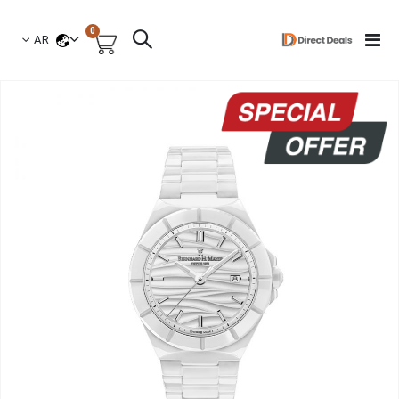
العناصر
0
لغة
Toggle
AR
السلة
Nav
نتقل
لى
لنهاية
عرض
لصور