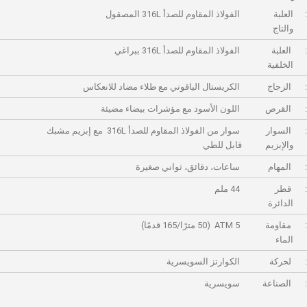
العلبة
الفولاذ المقاوم للصدأ 316L المصقول
والتاج
العلبة
الفولاذ المقاوم للصدأ 316L ببراغي
الخلفية
الزجاج
الكريستال الياقوتي مع طلاء مضاد للانعكاس
القرص
اللون الأسود مع مؤشرات بيضاء مضيئة
السوار
سوار من الفولاذ المقاوم للصدأ 316L مع إبزيم مشبك
والإبزيم
قابل للطي
المهام
ساعات، دقائق، ثواني صغيرة
قطر
44 ملم
الدائرة
مقاومة
5 ATM (50 مترًا/165 قدمًا)
الماء
لحركة
الكوارتز السويسرية
الصناعة
سويسرية