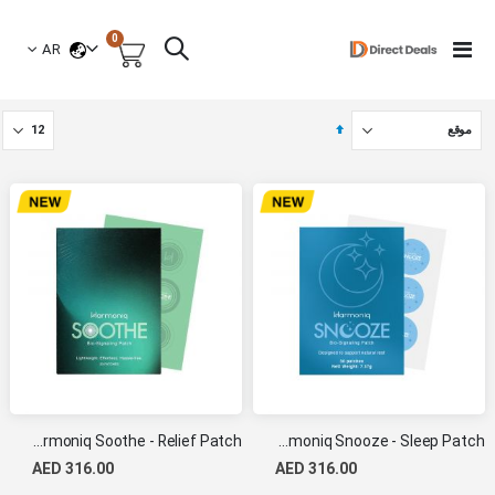
العناصر
0
لغة
Toggle
AR
السلة
Nav
جميع أسعار المنتجات والرسوم الأخرى شاملة الضريبة
تحديد
الاتجاه
التنازلي
Harmoniq Soothe - Relief Patch
Harmoniq Snooze - Sleep Patch
AED 316.00
AED 316.00