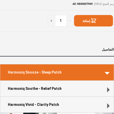
رمز المنتج (SKU)
AE-8800007949
Harmoni
توفر
Dail
ي
إضافة
Rese
لمخزون
Boost (15
إلى السلة
patches
التفاصيل
Harmoniq Snooze - Sleep Patch
Harmoniq Soothe - Relief Patch
Harmoniq Vivid - Clarity Patch