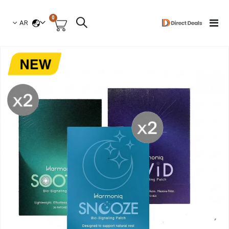
العناصر
0
لغة
Toggle
AR
السلة
Nav
نتقل
لى
لنهاية
عرض
لصور