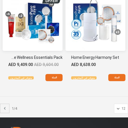
Home Wellness Essentials Pack
Home Energy Harmony Set
AED 9,409.00
AED 9,604.00
AED 8,638.00
السلة
السلة
متوفر في المخزون
متوفر في المخزون
حقي
الت
1/4