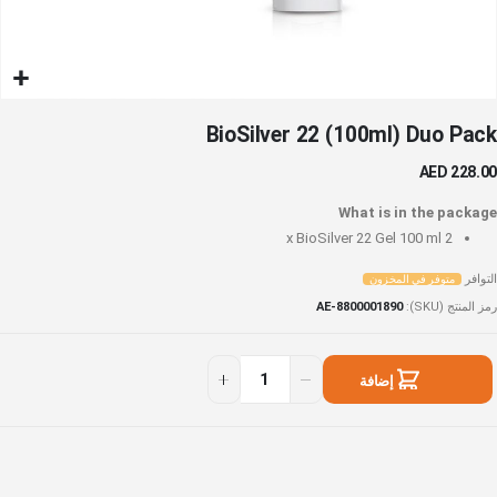
خطي
BioSilver 22 (100ml) Duo Pack
لى
داية
AED 228.00
عرض
لصور
What is in the package
BioSilver 22 Gel 100 ml
2 x
التوافر
متوفر في المخزون
رمز المنتج (SKU)
AE-8800001890
BioSilve
توفر
2
ي
إضافة
(100ml
لمخزون
Du
إلى السلة
Pac