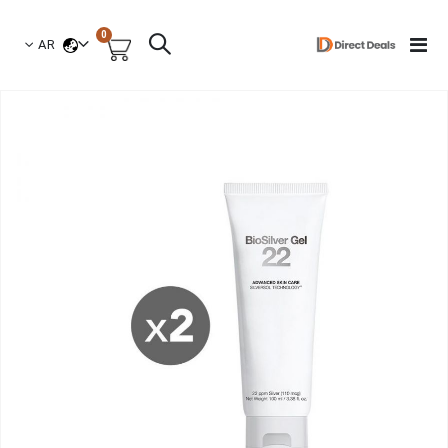
العناصر
0
لغة
Toggle
AR
السلة
Nav
نتقل
لى
لنهاية
عرض
لصور