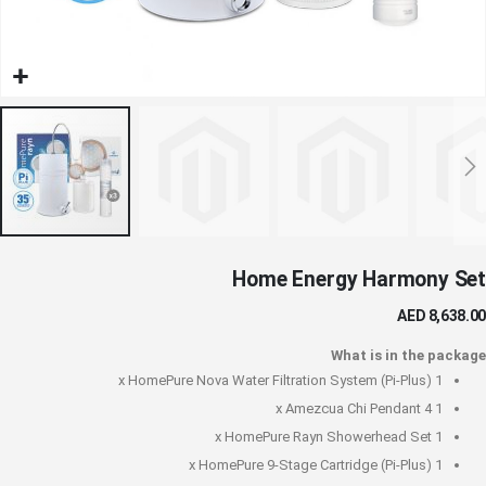
خطي
Home Energy Harmony Set
لى
داية
AED 8,638.00
عرض
لصور
What is in the package
HomePure Nova Water Filtration System (Pi-Plus)
1 x
Amezcua Chi Pendant 4
1 x
HomePure Rayn Showerhead Set
1 x
HomePure 9-Stage Cartridge (Pi-Plus)
1 x