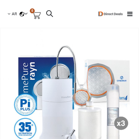
العناصر
0
لغة
Toggle
AR
السلة
Nav
نتقل
لى
لنهاية
عرض
لصور