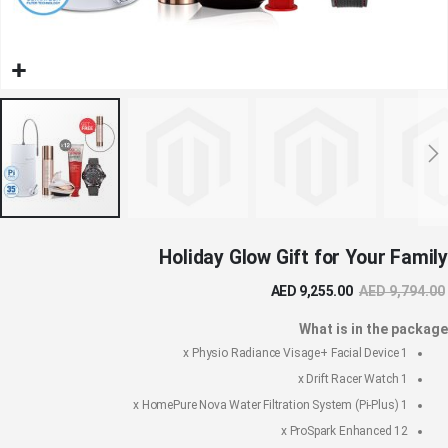
خطي
Holiday Glow Gift for Your Family
لى
داية
AED 9,255.00
AED 9,794.00
عرض
لصور
What is in the package
Physio Radiance Visage+ Facial Device
1 x
Drift Racer Watch
1 x
HomePure Nova Water Filtration System (Pi-Plus)
1 x
ProSpark Enhanced
12 x