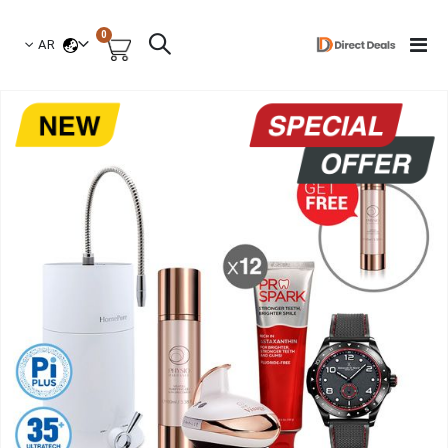
العناصر
0
لغة
Toggle
AR
السلة
Nav
نتقل
لى
لنهاية
عرض
لصور