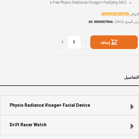
Physio Radiance Visage+ Purifying Gel
2 x Free
التوافر
متوفر في المخزون
رمز المنتج (SKU)
AE-8800007866
Holida
توفر
Glo
ي
إضافة
Gif
لمخزون
fo
إلى السلة
You
Famil
التفاصيل
Physio Radiance Visage+ Facial Device
Drift Racer Watch