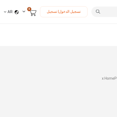
العناصر
0
لغة
تسجيل الدخول| تسجيل
AR
السلة
HomePur