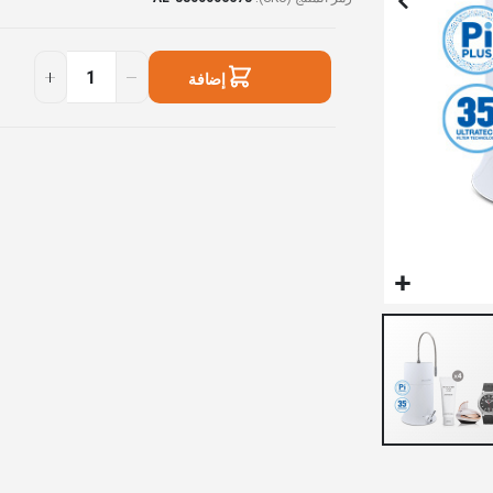
متوفر
Essential
في
Elegance
إضافة
المخزون
Set
12
إلى السلة