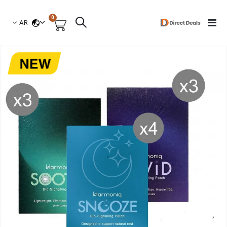
العناصر
0
لغة
Toggle
AR
السلة
Nav
نتقل
لى
لنهاية
عرض
لصور