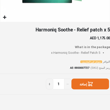
خطي
Harmoniq Soothe - Relief patch x 5
لى
داية
AED 1,175.00
عرض
لصور
What is in the package
Harmoniq Soothe - Relief Patch
5 x
التوافر
متوفر في المخزون
رمز المنتج (SKU)
AE-8800007727
Harmoni
توفر
Sooth
ي
إضافة
لمخزون
Relief patc
إلى السلة