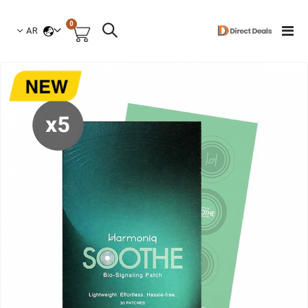
العناصر
0
لغة
Toggle
AR
السلة
Nav
نتقل
لى
لنهاية
عرض
لصور