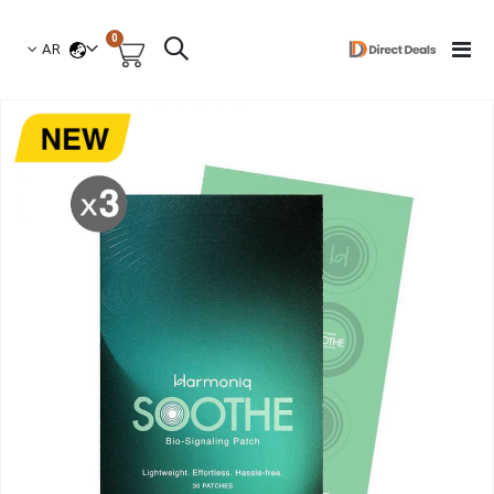
العناصر
0
لغة
Toggle
AR
السلة
Nav
نتقل
لى
لنهاية
عرض
لصور