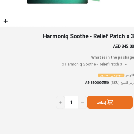
خطي
Harmoniq Soothe - Relief Patch x 3
لى
داية
AED 845.00
عرض
لصور
What is in the package
Harmoniq Soothe - Relief Patch
3 x
التوافر
متوفر في المخزون
رمز المنتج (SKU)
AE-8800007550
Harmoni
توفر
Sooth
ي
إضافة
لمخزون
Relie
إلى السلة
Patc