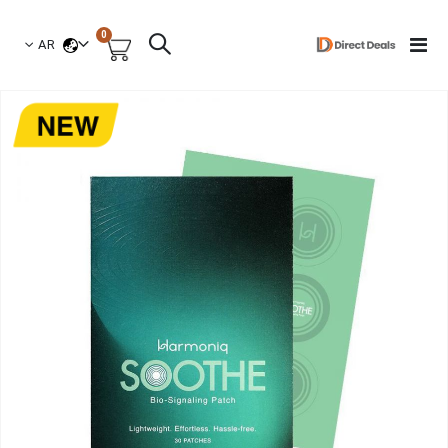
العناصر
0
لغة
Toggle
AR
السلة
Nav
نتقل
لى
لنهاية
عرض
لصور