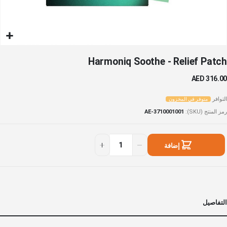
خطي
Harmoniq Soothe - Relief Patch
لى
داية
AED 316.00
عرض
لصور
التوافر
متوفر في المخزون
رمز المنتج (SKU)
AE-3710001001
إضافة
إلى السلة
التفاصيل