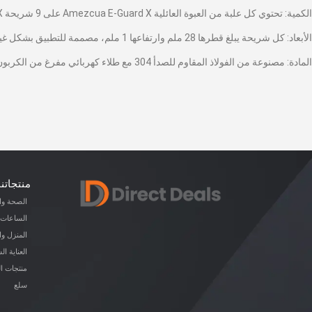
الكمية: تحتوي كل علبة من العبوة العائلية Amezcua E-Guard X على 9 شريحة E-Guard X، مما يضمن تغطية كافية لجميع أجهزتك.
الأبعاد: كل شريحة يبلغ قطرها 28 ملم وارتفاعها 1 ملم، مصممة للتطبيق بشكل غير ملحوظ.
المادة: مصنوعة من الفولاذ المقاوم للصدأ 304 مع طلاء كهربائي مفرغ من الكربون الأسود، شرائح E-Guard X متينة وجذابة من الناحية الجمالية.
منتجاتنا
الصحة وال
الساعات 
المنزل و
العناية ا
منتجات ا
سلع