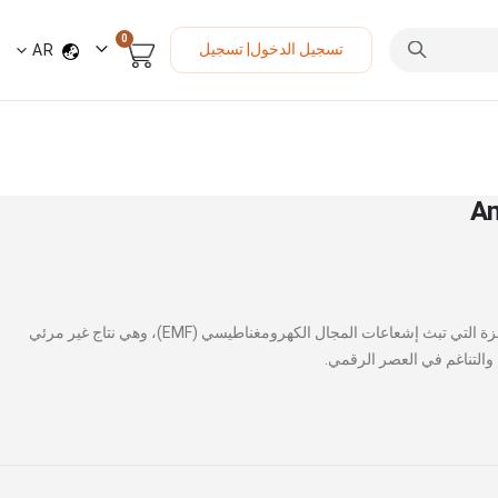
العناصر
0
لغة
تسجيل الدخول| تسجيل
AR
السلة
Am
في عصر التطور الرقمي، أصبحت رفيقتنا الدائمة هي الأجهزة التي تبث إشعاعات المجال الكهرومغناطيسي (EMF)، وهي نتاج غير مرئي
ة والتناغم في العصر الرقمي.