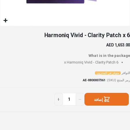
خطي
Harmoniq Vivid - Clarity Patch x 6
لى
داية
AED 1,653.00
عرض
لصور
What is in the package
Harmoniq Vivid - Clarity Patch
6 x
التوافر
متوفر في المخزون
رمز المنتج (SKU)
AE-8800007361
Harmoni
توفر
Vivi
ي
إضافة
لمخزون
Clarit
إلى السلة
Patc