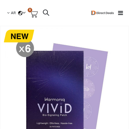
العناصر
0
لغة
Toggle
AR
السلة
Nav
نتقل
لى
لنهاية
عرض
لصور