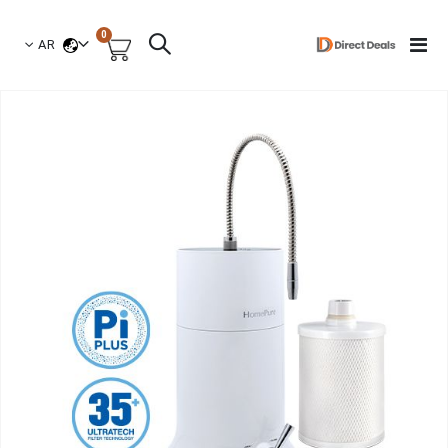
العناصر
0
لغة
Toggle
AR
السلة
Nav
نتقل
لى
لنهاية
عرض
لصور