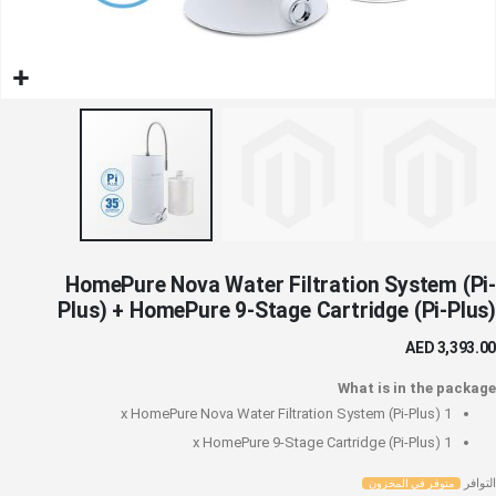
خطي
HomePure Nova Water Filtration System (Pi-
لى
Plus) + HomePure 9-Stage Cartridge (Pi-Plus)
داية
عرض
AED 3,393.00
لصور
What is in the package
HomePure Nova Water Filtration System (Pi-Plus)
1 x
HomePure 9-Stage Cartridge (Pi-Plus)
1 x
التوافر
متوفر في المخزون