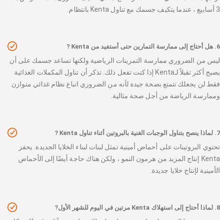
3 أسابيع ، عندما يتكيف جسمك مع تناول Kenta بانتظام.
6. هل أحتاج إلى ممارسة التمارين حتى أستفيد من Kenta ?
ليس من الضروري ممارسة التمرينات الرياضية ولكنها تساعد جسمك على أن
يصبح أكثر تقبلاً لـKenta إذا كنت تفعل ذلك. تذكر أن تناول المكملات الغذائية
فقط لن يجعلك تتمتع بصحة جيدة لأنه من الضروري اتباع نظام غذائي متوازن
وممارسة الرياضة من أجل صحة مثالية.
7. لماذا ينصح بتناول الوجبات الغنية بالبروتين أثناء تناول Kenta ?
تحتوي البروتينات على أحماض أمينية تمثل لبنات لبناء الخلايا الجديدة. يحفز
Kenta إنتاج المزيد من هرمون النمو ، ولكن هناك حاجة أيضًا إلى الأحماض
الأمينية لإنتاج خلايا جديدة.
8. لماذا أحتاج إلى استهلاك Kenta مرتين في اليوم للشهر الأول?