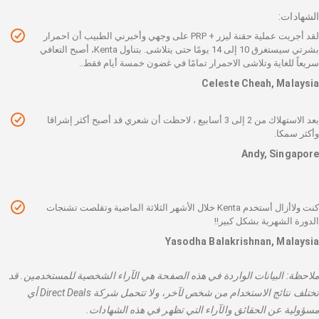
الشهادات:
لقد أجريت عملية حقنة ليزر + PRP على وجهي وأخبرني الطبيب أن احمرار
بشرتي سيستغرق 10 إلى 14 يومًا حتى يتلاشى. بتناول Kenta، أصبح التعافي
سريعاً للغاية وتلاشى الاحمرار تمامًا في غضون خمسة أيام فقط..
Celeste Cheah, Malaysia
بعد الاستهلاك من 2 إلى 3 أسابيع ، لاحظت أن شعري قد أصبح أكثر إشراقا
وأكثر سمكا.
Andy, Singapore
كنت ولاأزال أستخدم Kenta خلال الأشهر الثلاثة الماضية وتقلصت تشنجات
الدورة الشهرية بشكل كبير!!
Yasodha Balakrishnan, Malaysia
ملاحظة: البيانات الواردة في هذه الصفحة هي الآراء الشخصية للمستخدمين. قد
تختلف نتائج الاستخدام من شخص لآخر، ولا تتحمل شركة Direct Deals أي
مسؤولية عن الحقائق والآراء التي تظهر في هذه الشهادات.