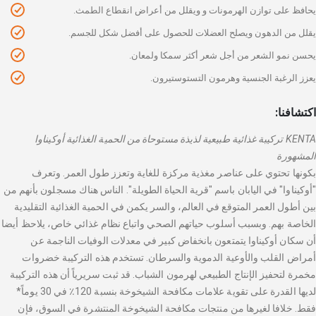
يحافظ على توازن الهرمونات و ويقلل من أعراض انقطاع الطمث.
يقلل من الدهون ويصلح العضلات للحصول على أفضل شكل للجسم.
يحسن نمو الشعر من أجل شعر أكثر سمكا ولمعان.
يعزز الرغبة الجنسية وهرمون التستوستيرون.
اكتشافنا:
KENTA تركيبة غذائية طبيعية لذيذة مستوحاة من الحمية الغذائية أوكيناوا
المشهورة
بكونها تحتوي على عناصر مغذية مركزة للغاية وتعزز طول العمر. وتعرف
"أوكيناوا" في اليابان باسم "قرية الحياة الطويلة". الناس هناك مسجلون بأنهم من
بين أطول العمر المتوقع في العالم، والسر يكمن في الحمية الغذائية التقليدية
الخاصة بهم. وبسبب أسلوب حياتهم الصحي واتباع نظام غذائي خاص، يلاحظ أيضا
أن سكان أوكيناوا يتمتعون بانخفاض كبير في معدلات الوفيات الناجمة عن
أمراض القلب والأوعية الدموية والسرطان. تستخدم هذه التركيبة خضروات
مخمرة لتحفيز الإنتاج الطبيعي لهرمون الشباب. قد ثبت سريرياً أن هذه التركيبة
لديها القدرة على تقوية علامات مكافحة الشيخوخة بنسبة 120٪ في 30 يوماً*
فقط. خلافا لغيرها من منتجات مكافحة الشيخوخة المنتشرة في السوق، فإن