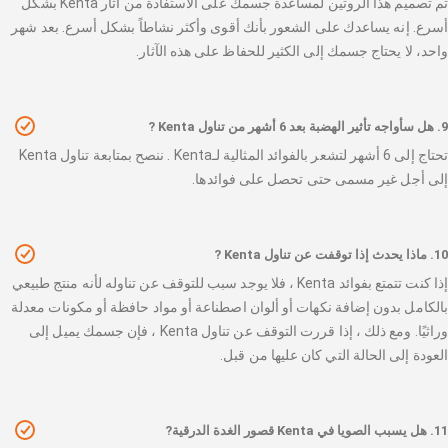
تم تصميم هذا الروتين لمساعدة جسمك على الاستفادة من آثار Kenta بشكل
أسرع. إنه يساعدك على الشعور بأنك أقوى وأكثر نشاطاً بشكل أسرع. بعد شهر
واحد، لا يحتاج جسمك إلى الكثير للحفاظ على هذه الآثار.
9. هل سأواجه تأثير الهضبة بعد 6 أشهر من تناول Kenta ?
تحتاج إلى 6 أشهر لتشعر بالفوائد المثالية لـKenta . ننصح بمتابعة تناول Kenta
إلى أجل غير مسمى حتى تحصل على فوائدها.
10. ماذا يحدث إذا توقفت عن تناول Kenta ?
إذا كنت تتمتع بفوائد Kenta ، فلا يوجد سبب للتوقف عن تناوله لأنه منتج طبيعي
بالكامل بدون إضافة نكهات أو ألوان اصطناعة أو مواد حافظة أو مكونات معدلة
وراثيًا. ومع ذلك ، إذا قررت التوقف عن تناول Kenta ، فإن جسمك يميل إلى
العودة إلى الحالة التي كان عليها من قبل.
11. هل يسبب الصويا في Kenta قصور الغدة الدرقية?