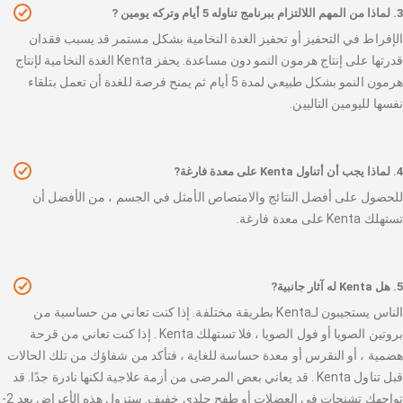
3. لماذا من المهم اللالتزام ببرنامج تناوله 5 أيام وتركه يومين ?
الإفراط في التحفيز أو تحفيز الغدة النخامية بشكل مستمر قد يسبب فقدان
قدرتها على إنتاج هرمون النمو دون مساعدة. يحفز Kenta الغدة النخامية لإنتاج
هرمون النمو بشكل طبيعي لمدة 5 أيام ثم يمنح فرصة للغدة أن تعمل بتلقاء
نفسها لليومين التاليين.
4. لماذا يجب أن أتناول Kenta على معدة فارغة?
للحصول على أفضل النتائج والامتصاص الأمثل في الجسم ، من الأفضل أن
تستهلك Kenta على معدة فارغة.
5. هل Kenta له آثار جانبية?
الناس يستجيبون لـKenta بطريقة مختلفة. إذا كنت تعاني من حساسية من
بروتين الصويا أو فول الصويا ، فلا تستهلك Kenta . إذا كنت تعاني من قرحة
هضمية ، أو النقرس أو معدة حساسة للغاية ، فتأكد من شفاؤك من تلك الحالات
قبل تناول Kenta . قد يعاني بعض المرضى من أزمة علاجية لكنها نادرة جدًا. قد
تواجهك تشنجات في العضلات أو طفح جلدي خفيف. ستزول هذه الأعراض بعد 2-