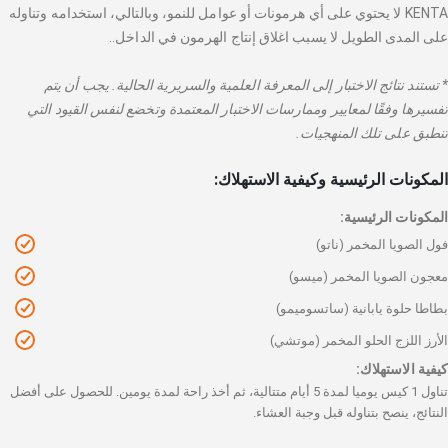
KENTA لا يحتوي على أي هرمونات أو عوامل للنمو، وبالتالي، استخدامه وتناوله
على المدى الطويل لا يسبب اغلاق إنتاج الهرمون في الداخل..
* تستند نتائج الاختبار إلى المعرفة العلمية والسريرية الحالية. يجب أن يتم
تفسيرها وفقًا لمعايير وممارسات الاختبار المعتمدة وتخضع لنفس القيود التي
تنطبق على تلك المنهجيات.
المكونات الرئيسية وكيفية الاستهلاك:
المكونات الرئيسية:
فول الصويا المخمر (ناتو)
معجون الصويا المخمر (ميسو)
بطاطا حلوة يابانية (ساتسوميمو)
الأرز اللزج الحلو المخمر (موتشي)
كيفية الاستهلاك:
تناول 1 كيس يوميا لمدة 5 أيام متتالية، ثم أخذ راحة لمدة يومين. للحصول على أفضل
النتائج، ينصح بتناوله قبل وجبة العشاء.