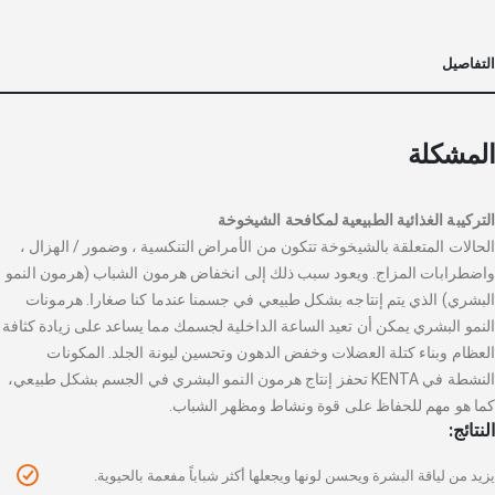
التفاصيل
المشكلة
التركيبة الغذائية الطبيعية لمكافحة الشيخوخة
الحالات المتعلقة بالشيخوخة تتكون من الأمراض التنكسية ، وضمور / الهزال ،
واضطرابات المزاج. ويعود سبب ذلك إلى انخفاض هرمون الشباب (هرمون النمو
البشري) الذي يتم إنتاجه بشكل طبيعي في جسمنا عندما كنا صغارا. هرمونات
النمو البشري يمكن أن تعيد الساعة الداخلية لجسمك مما يساعد على زيادة كثافة
العظام وبناء كتلة العضلات وخفض الدهون وتحسين ليونة الجلد. المكونات
النشطة في KENTA تحفز إنتاج هرمون النمو البشري في الجسم بشكل طبيعي،
كما هو مهم للحفاظ على قوة ونشاط ومظهر الشباب.
النتائج:
يزيد من لياقة البشرة ويحسن لونها ويجعلها أكثر شباباً مفعمة بالحيوية.