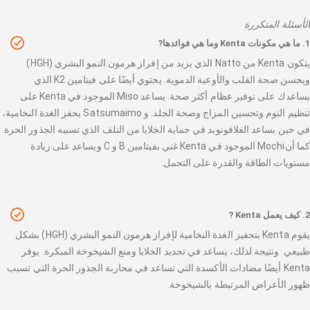
الأسئلة المتكررة
1. ما هي مكونات Kenta وما هي فوائدها?
يتكون Kenta من Natto الذي يزيد من إفراز هرمون النمو البشري (HGH)
ويحسن صحة القلب والأوعية الدموية. يحتوي أيضًا على فيتامين K2 الذي
يساعدك على توفير عظام أكثر صحة. يساعد Miso الموجود في Kenta على
تنظيم النوم وتحسين المزاج وصحة الجلد. و Satsumaimo يحفز الغدة النخامية،
في حين يساعد الفلافونويد في حماية الخلايا من التلف الذي تسببه الجذور الحرة.
كما أنMochi الموجود في Kenta غني بفيتامين B و C ويساعد على زيادة
مستويات الطاقة والقدرة على التحمل.
2. كيف يعمل Kenta ?
يقوم Kenta بتحفيز الغدة النخامية لإفراز هرمون النمو البشري (HGH) بشكل
طبيعي. ونتيجة لذلك، يساعد في تجديد الخلايا ومنع الشيخوخة المبكرة. يوفر
Kenta أيضًا مضادات الأكسدة التي تساعد في محاربة الجذور الحرة التي تسبب
ظهور الأعراض المرتبطة بالشيخوخة.