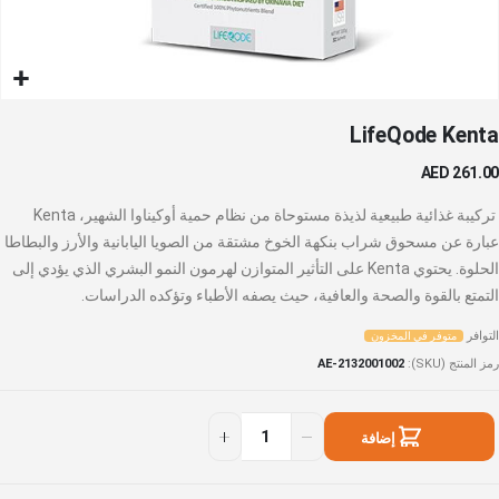
خطي
LifeQode Kenta
لى
داية
AED 261.00
عرض
لصور
تركيبة غذائية طبيعية لذيذة مستوحاة من نظام حمية أوكيناوا الشهير، Kenta
عبارة عن مسحوق شراب بنكهة الخوخ مشتقة من الصويا اليابانية والأرز والبطاطا
الحلوة. يحتوي Kenta على التأثير المتوازن لهرمون النمو البشري الذي يؤدي إلى
التمتع بالقوة والصحة والعافية، حيث يصفه الأطباء وتؤكده الدراسات.
التوافر
متوفر في المخزون
رمز المنتج (SKU)
AE-2132001002
إضافة
إلى السلة