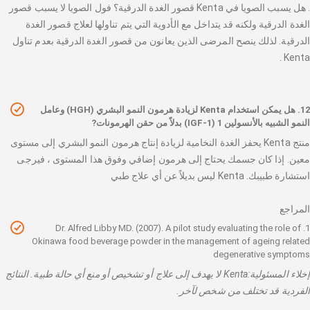
. هل يسبب الصويا في Kenta قصور الغدة الدرقية؟ فول الصويا لا يسبب قصور
الغدة الدرقية ولكنه قد يتداخل مع الأدوية التي يتم تناولها لعلاج قصور الغدة
الدرقية. لذلك ينصح المرضى الذين يعانون من قصور الغدة الدرقية بعدم تناول
Kenta .
12. هل يمكن استخدام Kenta لزيادة هرمون النمو البشري (HGH) وعامل
النمو الشبيه بالأنسولين 1 (IGF-1) بدلاً من حقن الهرمونات?
منتج Kenta يحفز الغدة النخامية لزيادة إنتاج هرمون النمو البشري إلى مستوى
معين. إذا كان جسمك يحتاج إلى هرمون إضافي وفوق هذا المستوى ، فيرجى
استشارة طبيبك. Kenta ليس بديلاً عن أي علاج طبي
المراجع
1. Dr. Alfred Libby MD. (2007). A pilot study evaluating the role of
Okinawa food beverage powder in the management of ageing related
degenerative symptoms
إخلاء المسئولية:Kenta لا يهدف إلى علاج أو تشخيص أو منع أي حالة طبية. النتائج
الفردية قد تختلف من شخص لآخر.