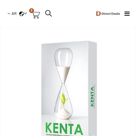
العناصر
0
لغة
Toggle
AR
السلة
Nav
نتقل
لى
لنهاية
عرض
لصور