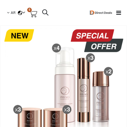
العناصر
0
لغة
Toggle
AR
السلة
Nav
نتقل
لى
لنهاية
عرض
لصور