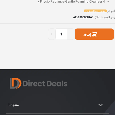
Physio Radiance Gentle Foaming Cleanser
4 x
التوافر
متوفر في المخزون
رمز المنتج (SKU)
AE-8800008165
Limite
توفر
Physi
ي
إضافة
Radianc
لمخزون
Valu
إلى السلة
Pac
منتجاتنا