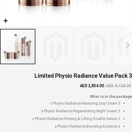
خطي
Limited Physio Radiance Value Pack 3
لى
داية
AED 2,854.00
AED 4,128.00
عرض
لصور
What is in the package
Physio Radiance Restoring Day Cream
3 x
Physio Radiance Regenerating Night Cream
3 x
Physio Radiance Firming & Lifting Double Serum
2 x
Physio Radiance Boosting Essence
3 x