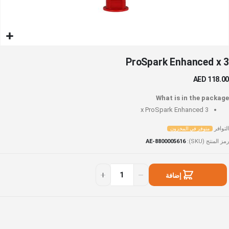
خطي
ProSpark Enhanced x 3
لى
داية
AED 118.00
عرض
لصور
What is in the package
ProSpark Enhanced
3 x
التوافر
متوفر في المخزون
رمز المنتج (SKU)
AE-8800005616
ProSpar
توفر
Enhance
ي
إضافة
لمخزون
إلى السلة