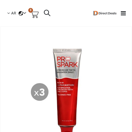
العناصر
0
لغة
Toggle
AR
السلة
Nav
نتقل
لى
لنهاية
عرض
لصور