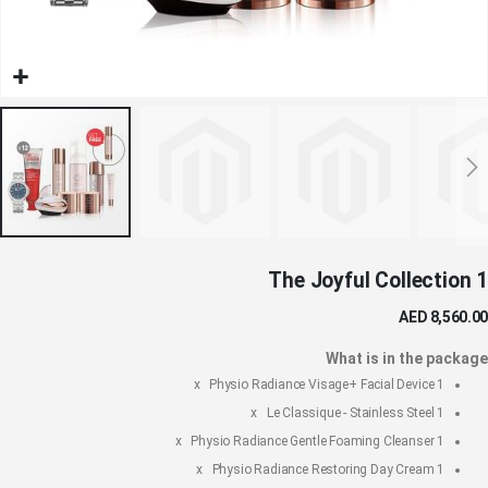
خطي
The Joyful Collection 1
لى
داية
AED 8,560.00
عرض
لصور
What is in the package
Physio Radiance Visage+ Facial Device
1 x
Le Classique - Stainless Steel
1 x
Physio Radiance Gentle Foaming Cleanser
1 x
Physio Radiance Restoring Day Cream
1 x