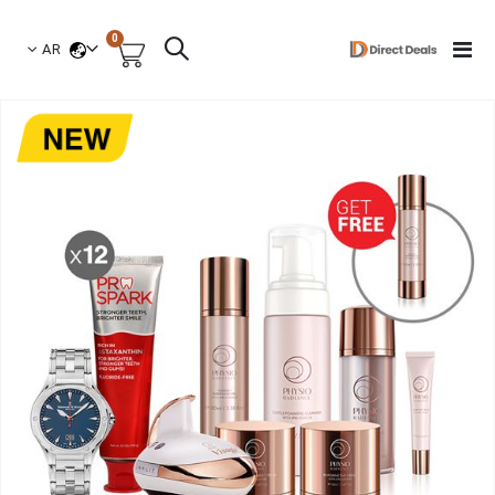
العناصر
0
لغة
Toggle
AR
السلة
Nav
نتقل
لى
لنهاية
عرض
لصور