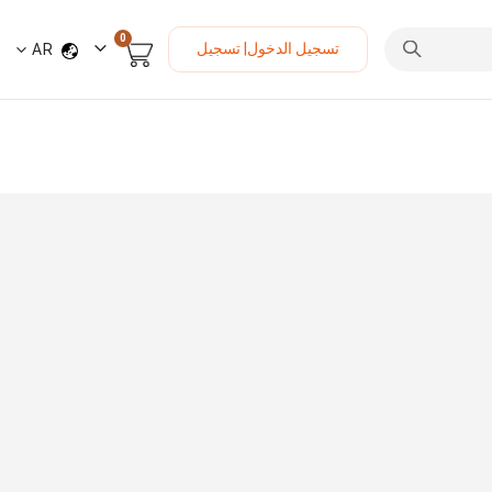
العناصر
0
لغة
تسجيل الدخول| تسجيل
AR
السلة