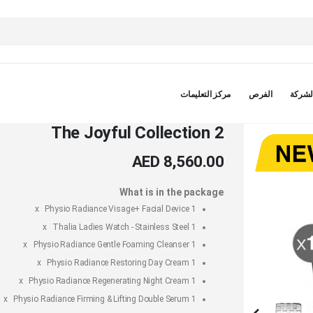
لشركة
الفرص
مركز التعليمات
The Joyful Collection 2
AED 8,560.00
What is in the package
Physio Radiance Visage+ Facial Device
1 x
Thalia Ladies Watch - Stainless Steel
1 x
Physio Radiance Gentle Foaming Cleanser
1 x
Physio Radiance Restoring Day Cream
1 x
Physio Radiance Regenerating Night Cream
1 x
Physio Radiance Firming & Lifting Double Serum
1 x