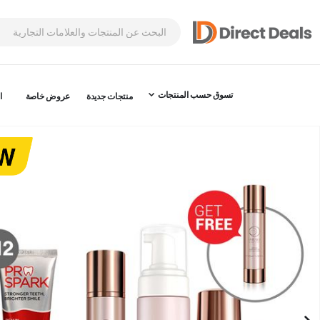
تسوق حسب المنتجات
منتجات جديدة
عروض خاصة
ا
نتقل
لى
لنهاية
عرض
لصور