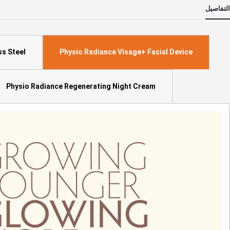
لى
التفاصيل
داية
عرض
لصور
ss Steel
Physio Radiance Visage+ Facial Device
Physio Radiance Regenerating Night Cream