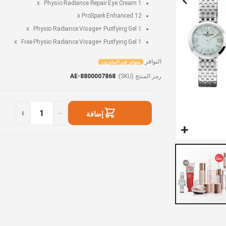
Physio Radiance Repair Eye Cream
1 x
ProSpark Enhanced
12 x
Physio Radiance Visage+ Purifying Gel
1 x
Physio Radiance Visage+ Purifying Gel
1 x Free
التوافر
متوفر في المخزون
رمز المنتج (SKU)
AE-8800007868
The
متوفر
في
Joyful
إضافة
المخزون
Collection
2
إلى السلة