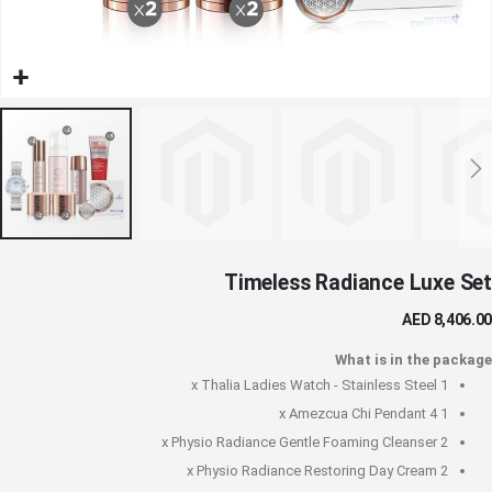
خطي
Timeless Radiance Luxe Set
لى
داية
AED 8,406.00
عرض
لصور
What is in the package
Thalia Ladies Watch - Stainless Steel
1 x
Amezcua Chi Pendant 4
1 x
Physio Radiance Gentle Foaming Cleanser
2 x
Physio Radiance Restoring Day Cream
2 x