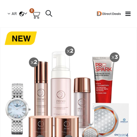
العناصر
0
لغة
Toggle
AR
السلة
Nav
نتقل
لى
لنهاية
عرض
لصور