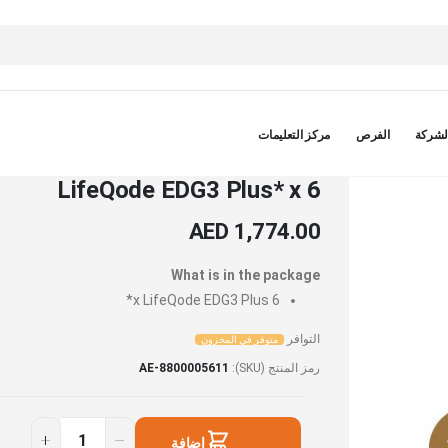
لشركة
الفرص
مركز التعليمات
LifeQode EDG3 Plus* x 6
AED 1,774.00
What is in the package
LifeQode EDG3 Plus*
6 x
التوافر
متوفر في المخزون
رمز المنتج (SKU)
AE-8800005611
متوفر
LifeQode
في
EDG3
إضافة