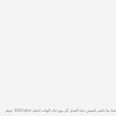
الحياة اليوم لها متطلبات خاصة كثيرة. نحن نسعى لتحقيق أقصى فائدة من كل فرصة يقدمها العالم حتى الآن للتعامل مع نفس التحدي الرئيسي: أن نحافظ على صحتنا بما يكفي لنعيش حياة أفضل كل يوم.حان الوقت لجعل EDG3 plus جوهر