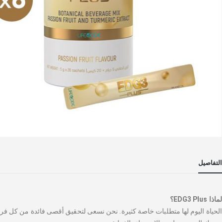
خطي
لى
التفاصيل
داية
عرض
لصور
لماذا EDG3 Plus؟