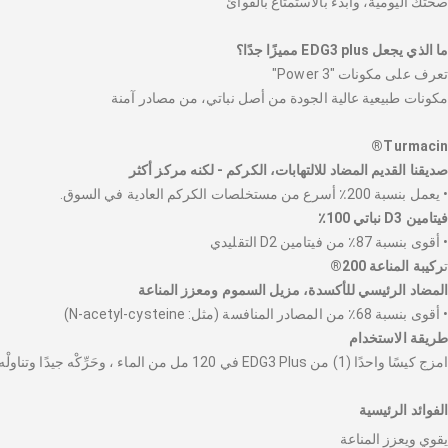
صحتك اليومية، وابدء بالاستمتاع بالفوائ
ما الذي يجعل EDG3 plus مميزًا جدًا؟
تعرف على مكونات "Power 3"
مكونات طبيعية عالية الجودة من أصل نباتي، من مصادر آمنة
Turmacin®
صديقنا القديم المضاد للالتهابات، الكركم - لكنه مركز أكثر
• يعمل بنسبة 200٪ أسرع من مستخلصات الكركم العادية في السوق.
فيتامين D3 نباتي 100٪
• أقوى بنسبة 87٪ من فيتامين D2 التقليدي
ت
ركيبة المناعة 200®
المضاد الرئيسي للأكسدة، مزيل السموم ومعزز المناعة
• أقوى بنسبة 68٪ من المصادر المنافسة (مثل: N-acetyl-cysteine)
طريقة الاستخدام
امزج كيسًا واحدًا (1) من EDG3 Plus في 120 مل من الماء ، وحَرِّكْه جيدًا وتناولْه على الفور. تناوله لمدة 5 أيام في الأسبوع. للحصول على نتائج أفضل، تناول EDG3 plus قبل الوجبات.
الفوائد الرئيسية
يقوي ويعزز المناعة