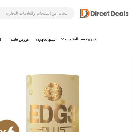
تسوق حسب المنتجات
منتجات جديدة
عروض خاصة
ا
نتقل
لى
لنهاية
عرض
لصور