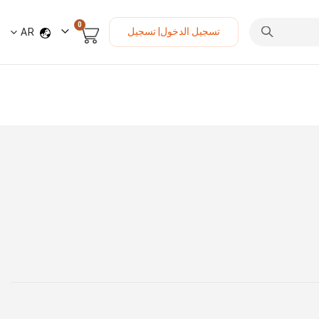
العناصر
0
لغة
تسجيل الدخول| تسجيل
AR
السلة