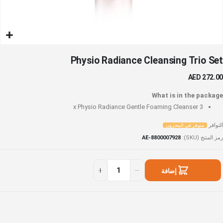
خطي
Physio Radiance Cleansing Trio Set
لى
داية
AED 272.00
عرض
لصور
What is in the package
Physio Radiance Gentle Foaming Cleanser
3 x
التوافر
متوفر في المخزون
رمز المنتج (SKU)
AE-8800007928
Physi
توفر
Radianc
ي
إضافة
Cleansin
لمخزون
Tri
إلى السلة
Se