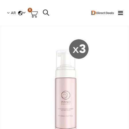
العناصر
0
لغة
Toggle
AR
السلة
Nav
نتقل
لى
لنهاية
عرض
لصور