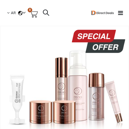
العناصر
0
لغة
Toggle
AR
السلة
Nav
نتقل
لى
لنهاية
عرض
لصور