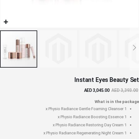
خطي
Instant Eyes Beauty Set
لى
داية
AED 3,045.00
AED 3,393.00
عرض
لصور
What is in the package
Physio Radiance Gentle Foaming Cleanser
1 x
Physio Radiance Boosting Essence
1 x
Physio Radiance Restoring Day Cream
1 x
Physio Radiance Regenerating Night Cream
1 x