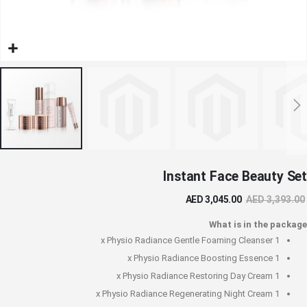
خطي
Instant Face Beauty Set
لى
داية
AED 3,045.00
AED 3,393.00
عرض
لصور
What is in the package
Physio Radiance Gentle Foaming Cleanser
1 x
Physio Radiance Boosting Essence
1 x
Physio Radiance Restoring Day Cream
1 x
Physio Radiance Regenerating Night Cream
1 x