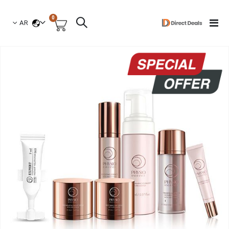
العناصر
0
لغة
Toggle
AR
السلة
Nav
نتقل
لى
لنهاية
عرض
لصور