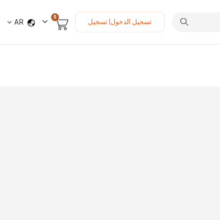
العناصر
0
لغة
تسجيل الدخول| تسجيل
AR
السلة