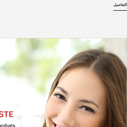
لى
التفاصيل
داية
عرض
لصور