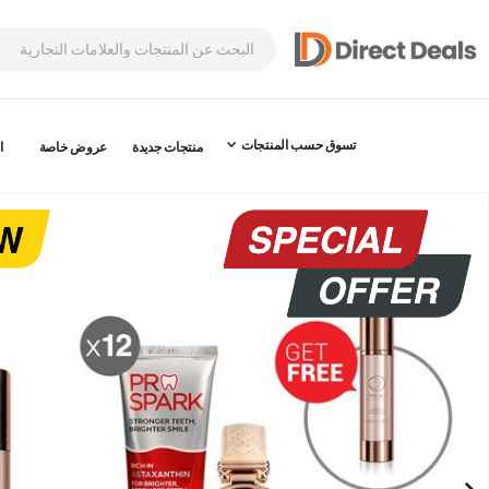
تسوق حسب المنتجات
منتجات جديدة
عروض خاصة
ا
نتقل
لى
لنهاية
عرض
لصور