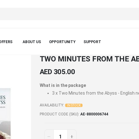
OFFERS
ABOUT US
OPPORTUNITY
SUPPORT
TWO MINUTES FROM THE ABY
AED 305.00
What is in the package
3 x
Two Minutes from the Abyss - English n
AVAILABILITY:
IN STOCK
PRODUCT CODE (SKU)
AE-8800006744
TWO
In
stock
MINUTES