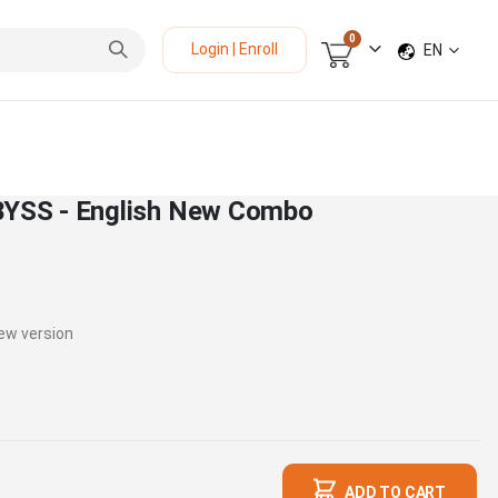
items
0
LANGUAGE
Login | Enroll
EN
Cart
SS - English New Combo
ew version
ADD TO CART