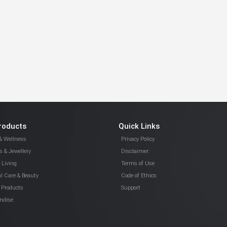
roducts
Quick Links
& Wellness
Privacy Policy
 & Jewellery
Disclaimer
Living
Terms of Use
l Care & Beauty
Code of Ethics
 Products
Support
ndise