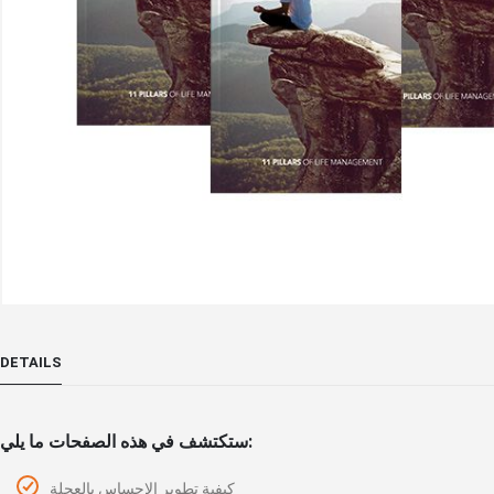
Skip
to
DETAILS
the
beginning
of
ستكتشف في هذه الصفحات ما يلي:
the
images
كيفية تطوير الإحساس بالعجلة