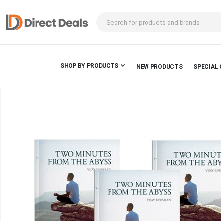
SHOP BY PRODUCTS
NEW PRODUCTS
SPECIAL 
Skip
to
the
end
of
the
images
gallery