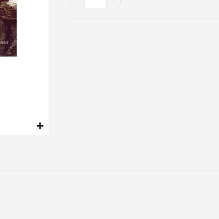
FROM
THE
ABYSS
-
English
New
Combo